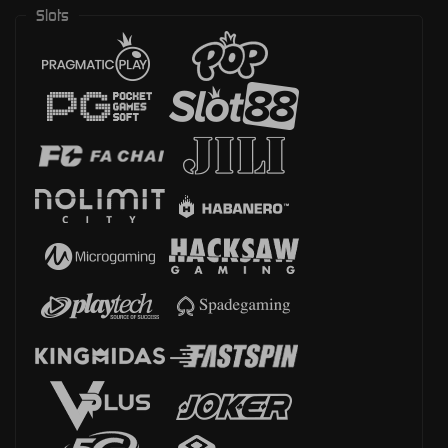
Slots