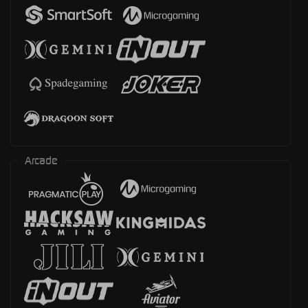
Arcade