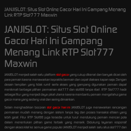
JANJISLOT: Situs Slot Online Gacor Hari Ini Gampang Menang
Link RTP Slot777 Maxwin
JANJISLOT: Situs Slot Online
Gacor Hari Ini Gampang
Menang Link RTP Slot777
Maxwin
JANJISLOT menjadi salah satu platform
slot gacor
yang cukup dikenal dan banyak dicari oleh
para pemain karena menawarkan kepraktis bermain dan cepat diakses kapan saja. Dengan
desain tampilan yang tidak rumit serta akses yang gampang digunakan pemain dapat
menikmati berbagai pilihan permainan slot777 dan slot88 tanpa ribet. RTP Slot777 hadir
sebagai fitur yang menjadi daya pikat utama karena membantu pemain mengetahui game
gacor mana yang sedang viral dan sering dimainkan.
Selain menghadirkan bocoran
slot gacor hari ini
JANJISLOT juga menawarkan rancangan
permainan mudah menang dengan sistem tanpa lag dan proses transaksi efisien yang
lebih gesit. Fitur RTP Slot88 juga tersedia untuk turut mendukung pemain mencari pola
dalam menentukan pilihan game terbaik yang menarik. Didukung layanan responsif
dengan akses kilat ke semua game populer JANJISLOT menjadi salah satu situs slot777 dan