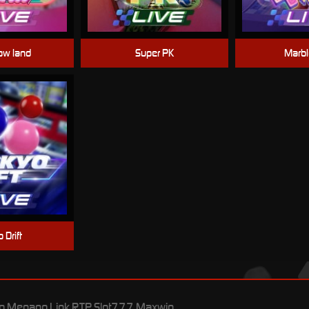
ow land
Super PK
Marbl
 Drift
pang Menang Link RTP Slot777 Maxwin