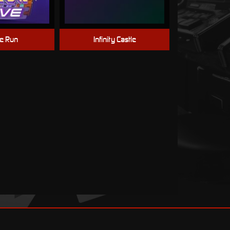
e Run
Infinity Castle