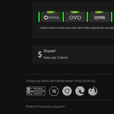
* Selama bank maintenance dan bank offline deposit dan penarik
Deposit
Rata-rata 3 Menit
Tanggung Jawab Bermain
Browser Yang Didukung
Platform Penyedia Layanan