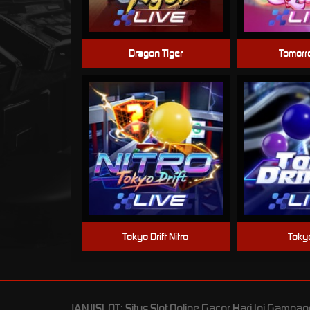
Dragon Tiger
Tomorr
Tokyo Drift Nitro
Tokyo
JANJISLOT: Situs Slot Online Gacor Hari Ini Gam