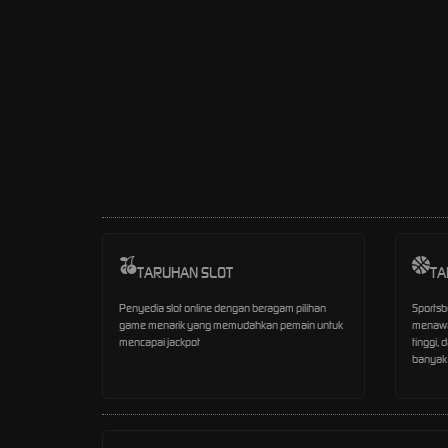
TARUHAN SLOT
TA
Penyedia slot online dengan beragam pilihan
Sportsb
game menarik yang memudahkan pemain untuk
menawar
mencapai jackpot
tinggi,
banyak 