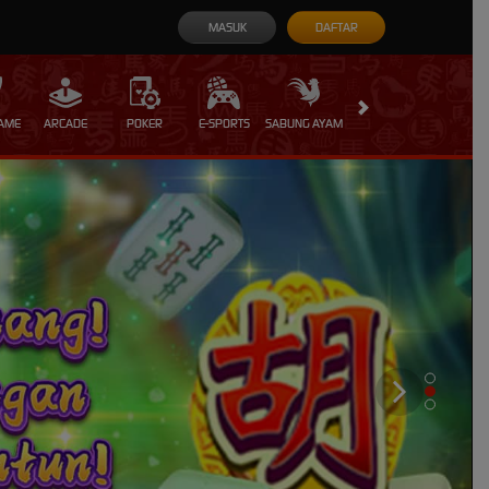
MASUK
DAFTAR
GAME
ARCADE
POKER
E-SPORTS
SABUNG AYAM
PROMOSI