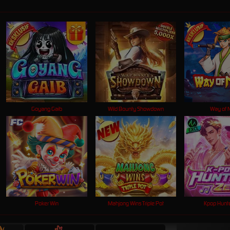
Goyang Gaib
Wild Bounty Showdown
Way of N
Poker Win
Mahjong Wins Triple Pot
Kpop Hunte