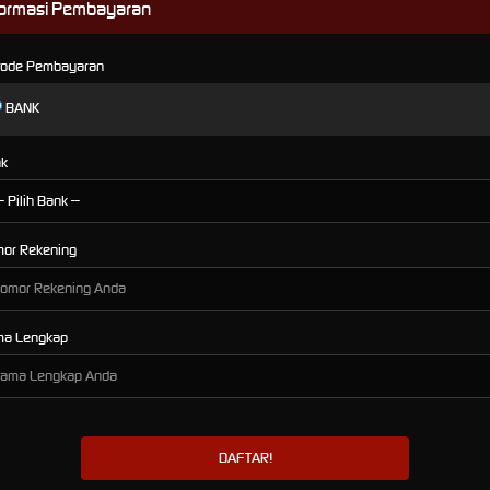
formasi Pembayaran
nyak dicari oleh para pemain karena menawarkan kepraktis bermain dan cepat diakses kapan s
 slot88 tanpa ribet. RTP Slot777 hadir sebagai fitur yang menjadi daya pikat utama karena me
ode Pembayaran
ncangan permainan mudah menang dengan sistem tanpa lag dan proses transaksi efisien yang le
BANK
ng layanan responsif dengan akses kilat ke semua game populer JANJISLOT menjadi salah satu 
dan nikmati peluang maxwin maksimal!
k
Kategori
Du
or Rekening
Hot Games
Slots
Live Casino
a Lengkap
Race
Togel
Olahraga
Crash Game
Arcade