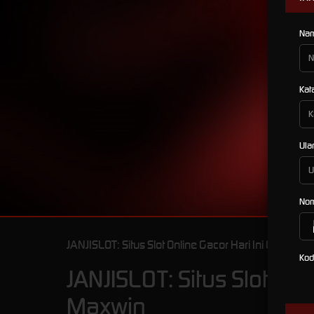
lucky****8
IDR
2,933,450.00
Na
Gates of Olympus Super
Scatter
pra****o
IDR
2,864,000.00
Kat
Gates of Gatot Kaca 1000
maka****o
IDR
2,774,420.00
Rujak Bonanza 1000
Ula
apamtu****8
IDR
2,759,500.00
Gates of Olympus 1000
Nom
kudahi****9
IDR
2,680,150.00
JANJISLOT: Situs Slot Online Gacor Hari Ini Gamp
Gates of Olympus Super
Scatter
Kod
JANJISLOT: Situs Slot O
Maxwin