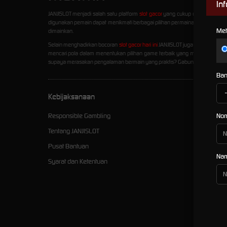
In
JANJISLOT menjadi salah satu platform
slot gacor
yang cukup dikenal dan ba
digunakan pemain dapat menikmati berbagai pilihan permainan slot777 dan
Met
dimainkan.
Selain menghadirkan bocoran
slot gacor hari ini
JANJISLOT juga menawarkan ra
mencari pola dalam menentukan pilihan game terbaik yang menarik. Diduku
supaya merasakan pengalaman bermain yang praktis? Gabung di JANJISLOT 
Ban
Kebijaksanaan
Platform
Nom
Responsible Gambling
Promosi
Tentang JANJISLOT
Loyalty
Pusat Bantuan
Referral
Nam
Syarat dan Ketentuan