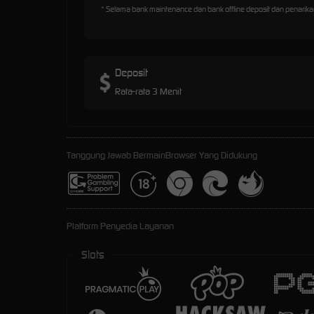
* Selama bank maintenance dan bank offline deposit dan penarikan
Deposit
Rata-rata 3 Menit
Tanggung Jawab Bermain
Browser Yang Didukung
Platform Penyedia Layanan
Slots