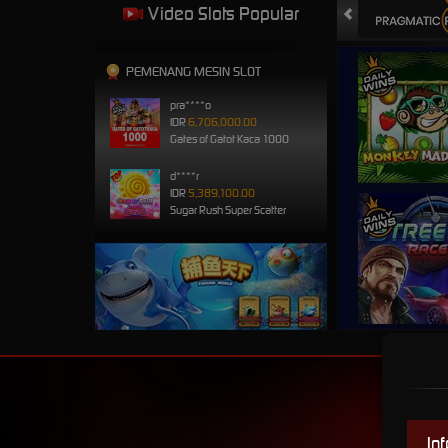
Video Slots Popular
PEMENANG MESIN SLOT
pra****o
IDR
6,706,000.00
Gates of Gatot Kaca 1000
d****r
IDR
5,389,100.00
Sugar Rush Super Scatter
sha****a
IDR
4,825,250.00
Gates of Olympus™
wor****t
IDR
4,000,000.00
Gates of Hades
pra****o
IDR
3,675,000.00
Gates of Gatot Kaca 1000
Inf