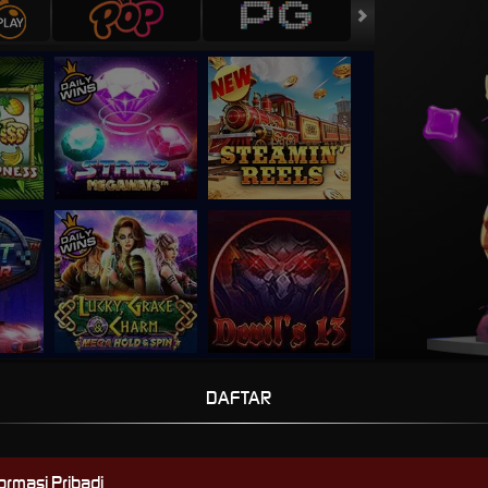
DAFTAR
ormasi Pribadi